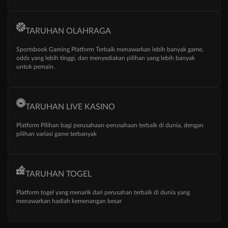
TARUHAN OLAHRAGA
Sportsbook Gaming Platform Terbaik menawarkan lebih banyak game,
odds yang lebih tinggi, dan menyediakan pilihan yang lebih banyak
untuk pemain.
TARUHAN LIVE KASINO
Platform Pilihan bagi perusahaan-perusahaan terbaik di dunia, dengan
pilihan variasi game terbanyak
TARUHAN TOGEL
Platform togel yang menarik dari perusahan terbaik di dunia yang
menawarkan hadiah kemenangan besar