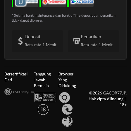
* Selama bank maintenance dan bank offline deposit dan penarikan
tidak dapat diproses
Deposit
Penarikan
Rata-rata 1 Menit
Rata-rata 1 Menit
Bersertifikasi
Tanggung
Browser
Dari
Jawab
Yang
Bermain
Didukung
©2026 GACOR77JP.
Hak cipta dilindungi |
18+