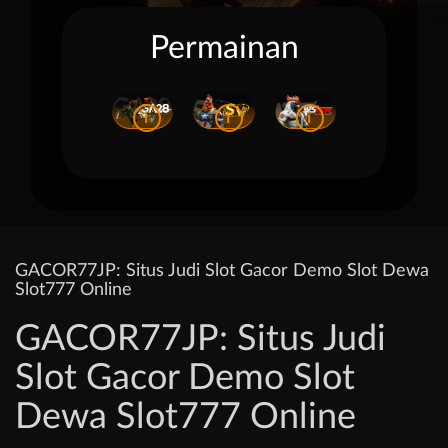
Permainan
i
i
i
GACOR77JP: Situs Judi Slot Gacor Demo Slot Dewa
Slot777 Online
GACOR77JP: Situs Judi
Slot Gacor Demo Slot
Dewa Slot777 Online