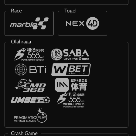
Race
Togel
Olahraga
Crash Game