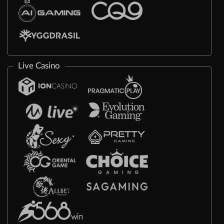
Live Casino