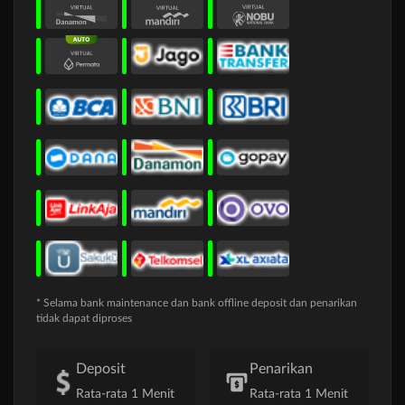
* Selama bank maintenance dan bank offline deposit dan penarikan
tidak dapat diproses
Deposit
Penarikan
Rata-rata 1 Menit
Rata-rata 1 Menit