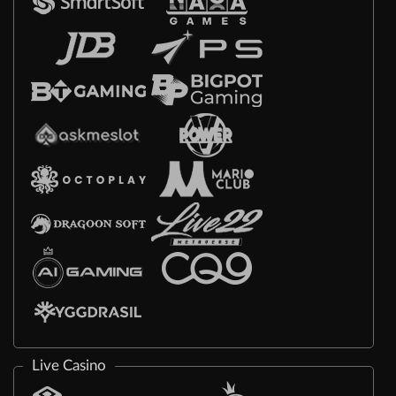
Live Casino