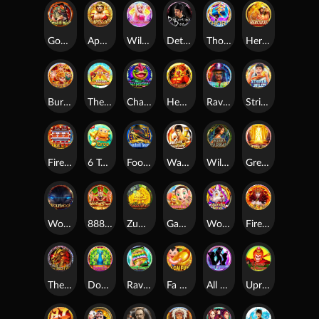
God of War M
Apollo
Wild Disco Night
Detective Dee
Thor 2
Hercules
Burning Xi-You
The Chicken House
Chameleon
Hephaestus
Rave High
Striker WILD
Fire777
6 Toros
Football Boots
Watah Master 2
Wild Tarzan
Greek Gods
Wolf Moon
888 Cai Shen
Zuma Wild
Ganesha Jr.
Wonderland
Fire Queen
The Beast War
Double Fly
Rave Jump 2 M
Fa Cai Fu Wa
All Wilds
Uproar In Heaven