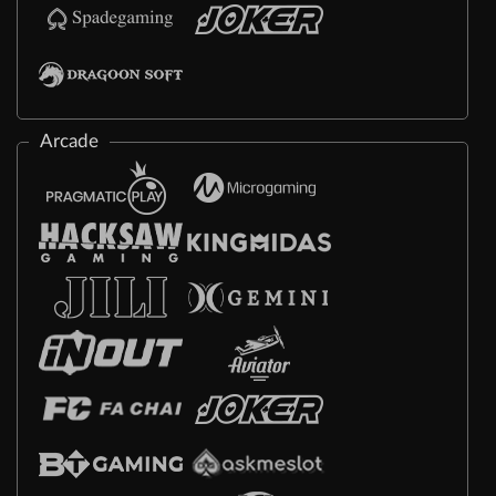
Arcade