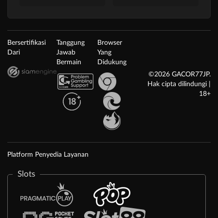
Bersertifikasi
Tanggung
Browser
Dari
Jawab
Yang
Bermain
Didukung
©2026 GACOR77JP.
Hak cipta dilindungi |
18+
Platform Penyedia Layanan
Slots