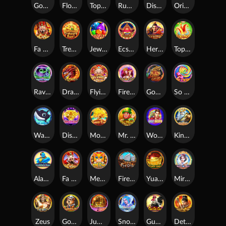
Good Fortune M
Flower Fortunes
Top Ace 2
Running Toro
Disco Night M
Oriental Beauty
Fa Cai Shen M
Treasure Bowl
Jewel Luxury
Ecstatic Circus
Hero of the 3 Kingdoms - Cao Cao
Top Ace
Rave Jump
Dragon Heart
Flying Cai Shen
Fire Queen2
God Of Chess
So Sweet
Water World
Disco Night
Money Tree
Mr. Miser
Wolf Disco
King of Atlantis
Aladdin's lamp
Fa Cai Shen2
Meow
Fire Chibi
Yuan Bao
Mirror Mirror
Zeus
Gophers War
Jump Higher
Snow Queen
GuGuGu
Detective Dee 2