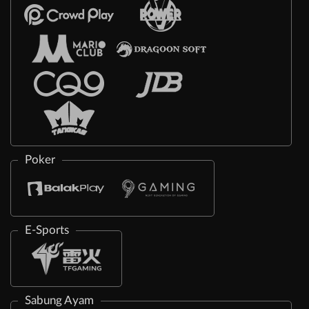
Poker
E-Sports
Sabung Ayam