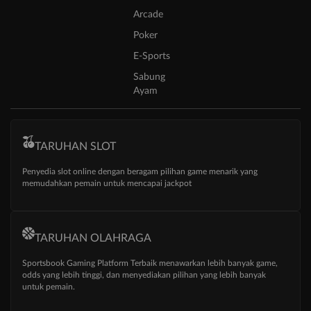
Arcade
Poker
E-Sports
Sabung
Ayam
TARUHAN SLOT
Penyedia slot online dengan beragam pilihan game menarik yang
memudahkan pemain untuk mencapai jackpot
TARUHAN OLAHRAGA
Sportsbook Gaming Platform Terbaik menawarkan lebih banyak game,
odds yang lebih tinggi, dan menyediakan pilihan yang lebih banyak
untuk pemain.