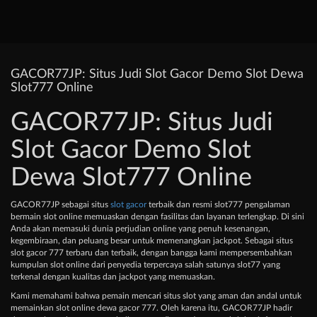
GACOR77JP: Situs Judi Slot Gacor Demo Slot Dewa
Slot777 Online
GACOR77JP: Situs Judi
Slot Gacor Demo Slot
Dewa Slot777 Online
GACOR77JP sebagai situs
slot gacor
terbaik dan resmi ​slot777 pengalaman
bermain slot online memuaskan dengan fasilitas dan layanan terlengkap. Di sini
Anda akan memasuki dunia perjudian online yang penuh kesenangan,
kegembiraan, dan peluang besar untuk memenangkan jackpot. Sebagai situs
slot gacor 77​7 terbaru dan terbaik, dengan bangga kami mempersembahkan
kumpulan slot online dari penyedia terpercaya salah satunya slot77 yang
terkenal dengan kualitas dan jackpot yang memuaskan.
Kami memahami bahwa pemain mencari situs slot yang aman dan andal untuk
memainkan slot online dewa gacor 77​7. Oleh karena itu, GACOR77JP hadir