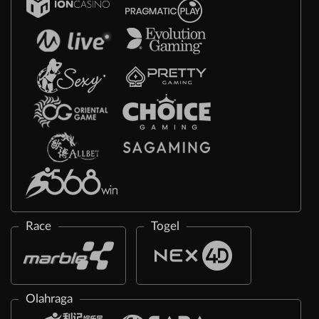
Race
Togel
Olahraga