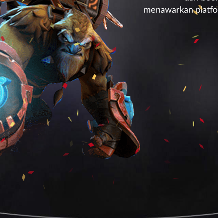
menawarkan platfo