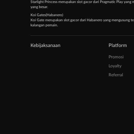
Starlight Princess merupakan slot gacor dari Pragmatic Play yan
yang besar.
Koi Gates(Habanero)
Koi Gate merupakan slot gacor dari Habanero yang mengusung te
kalangan pemain.
Kebijaksanaan
Platform
Promosi
Loyalty
Referral