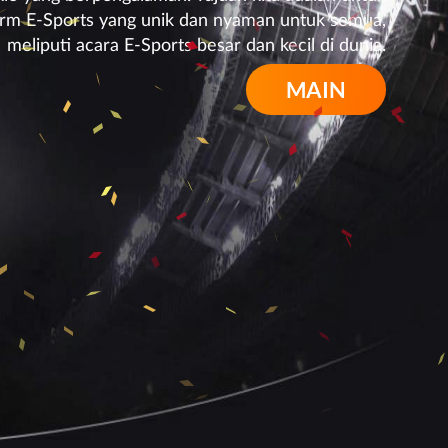
rm E-Sports yang unik dan nyaman untuk semua,
meliputi acara E-Sports besar dan kecil di dunia.
MAIN