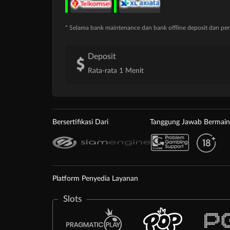
* Selama bank maintenance dan bank offline deposit dan pen
Deposit
Rata-rata 1 Menit
Bersertifikasi Dari
Tanggung Jawab Bermain
Platform Penyedia Layanan
Slots