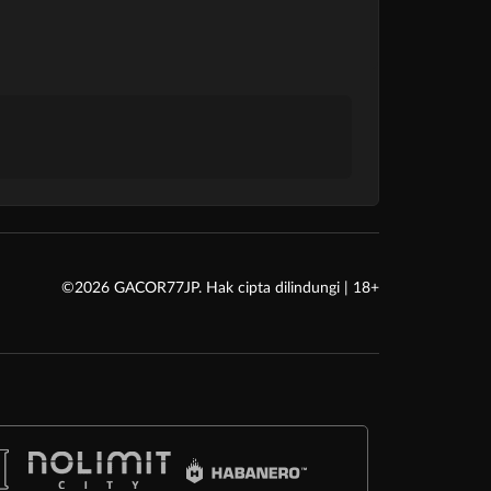
©2026 GACOR77JP. Hak cipta dilindungi | 18+