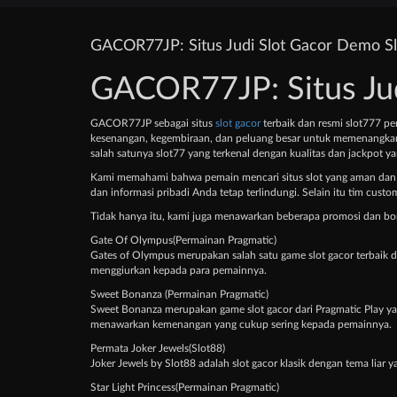
GACOR77JP: Situs Judi Slot Gacor Demo Sl
GACOR77JP: Situs Jud
GACOR77JP sebagai situs
slot gacor
terbaik dan resmi ​slot777 p
kesenangan, kegembiraan, dan peluang besar untuk memenangkan j
salah satunya slot77 yang terkenal dengan kualitas dan jackpot 
Kami memahami bahwa pemain mencari situs slot yang aman dan a
dan informasi pribadi Anda tetap terlindungi. Selain itu tim cus
Tidak hanya itu, kami juga menawarkan beberapa promosi dan b
Gate Of Olympus(Permainan Pragmatic)
Gates of Olympus merupakan salah satu game slot gacor terbaik 
menggiurkan kepada para pemainnya.
Sweet Bonanza (Permainan Pragmatic)
Sweet Bonanza merupakan game slot gacor dari Pragmatic Play 
menawarkan kemenangan yang cukup sering kepada pemainnya.
Permata Joker Jewels(Slot88)
Joker Jewels by Slot88 adalah slot gacor klasik dengan tema li
Star Light Princess(Permainan Pragmatic)