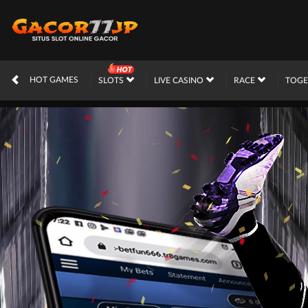
HOT GAMES
SLOTS
LIVE CASINO
RACE
TOG