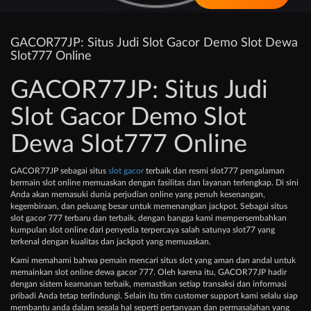
GACOR77JP: Situs Judi Slot Gacor Demo Slot Dewa
Slot777 Online
GACOR77JP: Situs Judi
Slot Gacor Demo Slot
Dewa Slot777 Online
GACOR77JP sebagai situs
slot gacor
terbaik dan resmi ​slot777 pengalaman
bermain slot online memuaskan dengan fasilitas dan layanan terlengkap. Di sini
Anda akan memasuki dunia perjudian online yang penuh kesenangan,
kegembiraan, dan peluang besar untuk memenangkan jackpot. Sebagai situs
slot gacor 77​7 terbaru dan terbaik, dengan bangga kami mempersembahkan
kumpulan slot online dari penyedia terpercaya salah satunya slot77 yang
terkenal dengan kualitas dan jackpot yang memuaskan.
Kami memahami bahwa pemain mencari situs slot yang aman dan andal untuk
memainkan slot online dewa gacor 77​7. Oleh karena itu, GACOR77JP hadir
dengan sistem keamanan terbaik, memastikan setiap transaksi dan informasi
pribadi Anda tetap terlindungi. Selain itu tim customer support kami selalu siap
membantu anda dalam segala hal seperti pertanyaan dan permasalahan yang