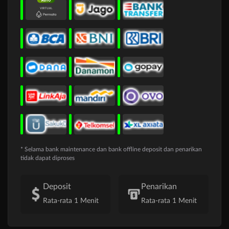
* Selama bank maintenance dan bank offline deposit dan penarikan
tidak dapat diproses
Deposit
Penarikan
Rata-rata 1 Menit
Rata-rata 1 Menit