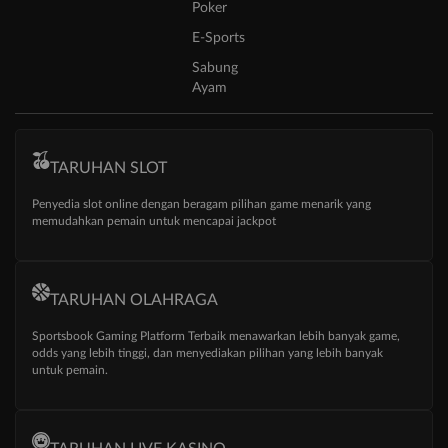
Poker
E-Sports
Sabung
Ayam
TARUHAN SLOT
Penyedia slot online dengan beragam pilihan game menarik yang
memudahkan pemain untuk mencapai jackpot
TARUHAN OLAHRAGA
Sportsbook Gaming Platform Terbaik menawarkan lebih banyak game,
odds yang lebih tinggi, dan menyediakan pilihan yang lebih banyak
untuk pemain.