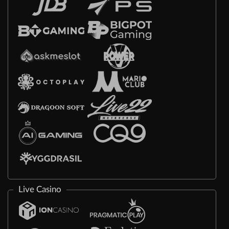
Live Casino