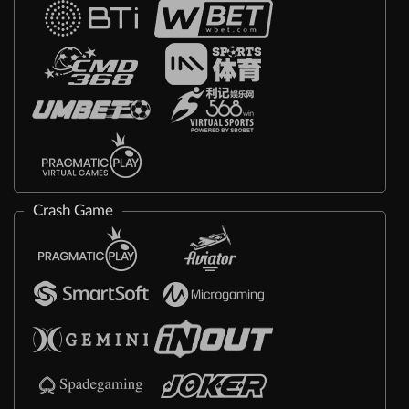
Crash Game