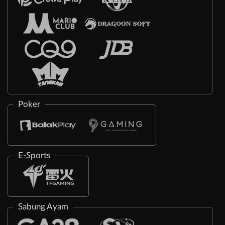
Poker
E-Sports
Sabung Ayam