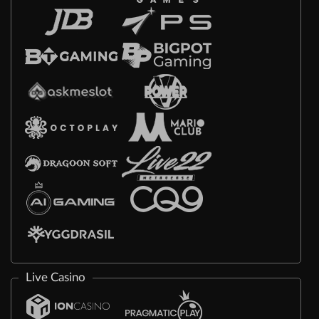
Live Casino