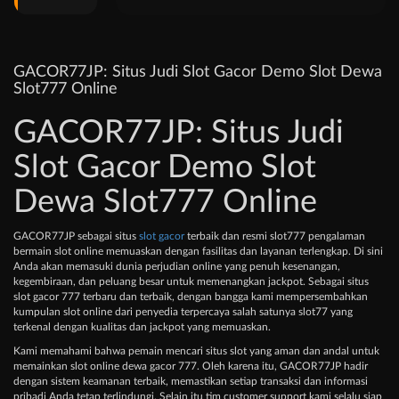
GACOR77JP: Situs Judi Slot Gacor Demo Slot Dewa
Slot777 Online
GACOR77JP: Situs Judi
Slot Gacor Demo Slot
Dewa Slot777 Online
GACOR77JP sebagai situs
slot gacor
terbaik dan resmi ​slot777 pengalaman
bermain slot online memuaskan dengan fasilitas dan layanan terlengkap. Di sini
Anda akan memasuki dunia perjudian online yang penuh kesenangan,
kegembiraan, dan peluang besar untuk memenangkan jackpot. Sebagai situs
slot gacor 77​7 terbaru dan terbaik, dengan bangga kami mempersembahkan
kumpulan slot online dari penyedia terpercaya salah satunya slot77 yang
terkenal dengan kualitas dan jackpot yang memuaskan.
Kami memahami bahwa pemain mencari situs slot yang aman dan andal untuk
memainkan slot online dewa gacor 77​7. Oleh karena itu, GACOR77JP hadir
dengan sistem keamanan terbaik, memastikan setiap transaksi dan informasi
pribadi Anda tetap terlindungi. Selain itu tim customer support kami selalu siap